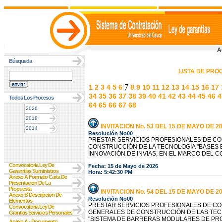
A
Búsqueda
LISTA DE PR
7
1
2
3
4
5
6
8
9
10
11
12
13
14
15
16
17
34
35
36
37
38
39
40
41
42
43
44
45
46
4
Todos Los Procesos
64
65
66
67
68
2026
2018
INVITACION No. 53 DEL 15 DE MAYO DE 2
2014
Resolución No00
PRESTAR SERVICIOS PROFESIONALES DE CO
CONSTRUCCIÓN DE LA TECNOLOGÍA "BASES E
INNOVACIÓN DE INVIAS, EN EL MARCO DEL C
Convocatoria Ley De
Fecha: 15 de Mayo de 2026
Garanrtias Suministros
Hora: 5:42:30 PM
Anexo A Formato Carta De
Presentacion De La
Propuesta
INVITACION No. 54 DEL 15 DE MAYO DE 2
Anexo B Descripcion De
Resolución No00
Elementos
PRESTAR SERVICIOS PROFESIONALES DE CO
Convocatoria Ley De
GENERALES DE CONSTRUCCIÓN DE LAS TECN
Grantias Servicios Personales
"SISTEMA DE BARRERAS MODULARES DE PROT
Anexo A - Documento