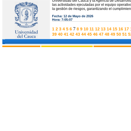
Universidad del Cauca y la Agencia de Desarrollo 
las actividades ejecutadas por el equipo operativ
la gestión de riesgos, garantizando el cumplimien
Fecha: 12 de Mayo de 2026
Hora: 7:05:07
7
1
2
3
4
5
6
8
9
10
11
12
13
14
15
16
17
39
40
41
42
43
44
45
46
47
48
49
50
51
5