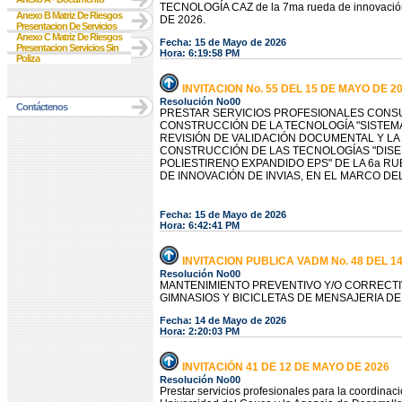
TECNOLOGÍA CAZ de la 7ma rueda de innova
Anexo B Matriz De Riesgos
DE 2026.
Presentacion De Servicios
Anexo C Matriz De Riesgos
Fecha: 15 de Mayo de 2026
Presentacion Servicios Sin
Hora: 6:19:58 PM
Poliza
INVITACION No. 55 DEL 15 DE MAYO DE 2
Resolución No00
Contáctenos
PRESTAR SERVICIOS PROFESIONALES CONSU
CONSTRUCCIÓN DE LA TECNOLOGÍA "SISTEMAS
REVISIÓN DE VALIDACIÓN DOCUMENTAL Y L
CONSTRUCCIÓN DE LAS TECNOLOGÍAS "DIS
POLIESTIRENO EXPANDIDO EPS" DE LA 6a RU
DE INNOVACIÓN DE INVIAS, EN EL MARCO DE
Fecha: 15 de Mayo de 2026
Hora: 6:42:41 PM
INVITACION PUBLICA VADM No. 48 DEL 1
Resolución No00
MANTENIMIENTO PREVENTIVO Y/O CORRECTI
GIMNASIOS Y BICICLETAS DE MENSAJERIA DE
Fecha: 14 de Mayo de 2026
Hora: 2:20:03 PM
INVITACIÓN 41 DE 12 DE MAYO DE 2026
Resolución No00
Prestar servicios profesionales para la coordinac