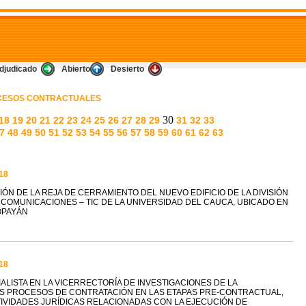
djudicado
Abierto
Desierto
OCESOS CONTRACTUALES
30
18
19
20
21
22
23
24
25
26
27
28
29
31
32
33
7
48
49
50
51
52
53
54
55
56
57
58
59
60
61
62
63
18
N DE LA REJA DE CERRAMIENTO DEL NUEVO EDIFICIO DE LA DIVISIÓN
 COMUNICACIONES – TIC DE LA UNIVERSIDAD DEL CAUCA, UBICADO EN
POPAYÁN
18
LISTA EN LA VICERRECTORÍA DE INVESTIGACIONES DE LA
S PROCESOS DE CONTRATACIÓN EN LAS ETAPAS PRE-CONTRACTUAL,
IVIDADES JURÍDICAS RELACIONADAS CON LA EJECUCIÓN DE