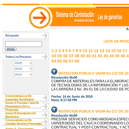
A
Búsqueda
LISTA DE PR
1
2
3
4
5
6
7
8
9
10
11
12
13
14
15
16
17
34
35
36
37
38
39
40
41
42
43
44
45
46
4
Todos Los Procesos
64
65
66
67
68
2026
2018
INVITACION PUBLICA VADM No 232 DE 20
2014
Resolución No00
COMPRA DE MATERIALES PARA LA ELABORACIÓ
DE TECNOLOGÍAS DE LA INFORMACIÓN Y LAS
LA CARRERA 3 No. 3N-51 DE LA CIUDAD DE 
Convocatoria Ley De
Fecha: 14 de Junio de 2018
Garanrtias Suministros
Hora: 6:17:50 PM
Anexo A Formato Carta De
Presentacion De La
Propuesta
INVITACION PUBLICA VADM No 227 DE 20
Anexo B Descripcion De
Resolución No00
Elementos
PRESTAR SERVICIOS COMO ABOGADA ESPECIA
Convocatoria Ley De
UNIVERSIDAD DEL CAUCA COORDINANDO LO
Grantias Servicios Personales
CONTRACTUAL Y POST-CONTRACTUAL, Y ACT
Anexo A - Documento