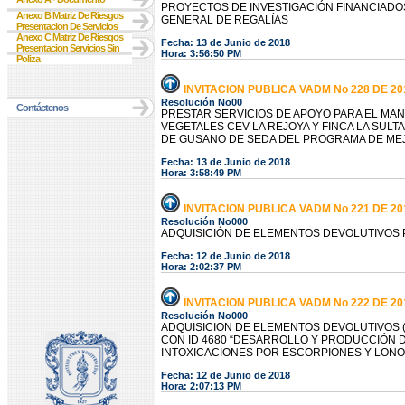
PROYECTOS DE INVESTIGACIÓN FINANCIADOS
Anexo B Matriz De Riesgos
GENERAL DE REGALÍAS
Presentacion De Servicios
Anexo C Matriz De Riesgos
Fecha: 13 de Junio de 2018
Presentacion Servicios Sin
Hora: 3:56:50 PM
Poliza
INVITACION PUBLICA VADM No 228 DE 20
Resolución No00
Contáctenos
PRESTAR SERVICIOS DE APOYO PARA EL MAN
VEGETALES CEV LA REJOYA Y FINCA LA SUL
DE GUSANO DE SEDA DEL PROGRAMA DE MEJ
Fecha: 13 de Junio de 2018
Hora: 3:58:49 PM
INVITACION PUBLICA VADM No 221 DE 20
Resolución No000
ADQUISICIÓN DE ELEMENTOS DEVOLUTIVOS P
Fecha: 12 de Junio de 2018
Hora: 2:02:37 PM
INVITACION PUBLICA VADM No 222 DE 20
Resolución No000
ADQUISICION DE ELEMENTOS DEVOLUTIVOS 
CON ID 4680 “DESARROLLO Y PRODUCCIÓN D
INTOXICACIONES POR ESCORPIONES Y LONO
Fecha: 12 de Junio de 2018
Hora: 2:07:13 PM