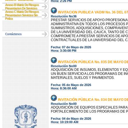
Hora: 2:26 PM
Anexo B Matriz De Riesgos
Presentacion De Servicios
Anexo C Matriz De Riesgos
INVITACION PUBLICA VADM No. 36 DEL 0
Presentacion Servicios Sin
Resolución No36
Poliza
PRESTAR SERVICIOS DE APOYO PROFESIONAL
ADMINISTRATIVA EN TODOS LOS PROCESOS
SUMINISTROS, ADQUISICIONES, COMPRAVEN
DE LA UNIVERSIDAD DEL CAUCA, TANTO DE 
Contáctenos
COMPROMETE A PRESTAR SERVICIOS DE APOY
CONTRACTUALES DE LA UNIVERSIDAD DEL C
Fecha: 07 de Mayo de 2026
Hora: 3:30:08 PM
INVITACIÓN PÚBLICA No. 035 DE MAYO D
Resolución No00
ADQUISICIÓN DE INSUMOS, ELEMENTOS Y E
UN BUEN SERVICIO A LOS PROGRAMAS DE IN
MATERIALES, SUELOS Y PAVIMENTOS.
Fecha: 05 de Mayo de 2026
Hora: 8:36:00 AM
INVITACIÓN PÚBLICA No. 034 DE MAYO D
Resolución No00
ADQUISICIÓN DE EQUIPOS ESPECIALES PARA
FORTALECIMIENTO DE LOS PROGRAMAS DE 
Fecha: 04 de Mayo de 2026
Hora: 10:19:00 AM