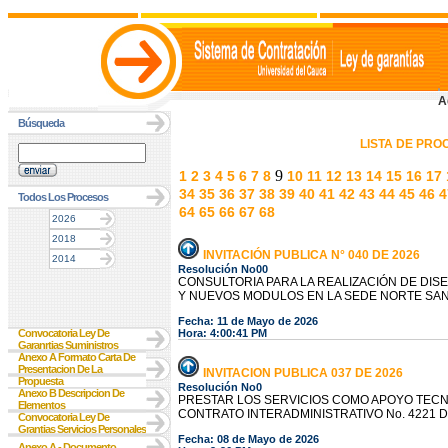
A
Búsqueda
LISTA DE PR
9
1
2
3
4
5
6
7
8
10
11
12
13
14
15
16
17
34
35
36
37
38
39
40
41
42
43
44
45
46
4
Todos Los Procesos
64
65
66
67
68
2026
2018
INVITACIÓN PUBLICA N° 040 DE 2026
2014
Resolución No00
CONSULTORIA PARA LA REALIZACIÓN DE DISE
Y NUEVOS MODULOS EN LA SEDE NORTE SAN
Fecha: 11 de Mayo de 2026
Convocatoria Ley De
Hora: 4:00:41 PM
Garanrtias Suministros
Anexo A Formato Carta De
Presentacion De La
INVITACION PUBLICA 037 DE 2026
Propuesta
Resolución No0
Anexo B Descripcion De
PRESTAR LOS SERVICIOS COMO APOYO TECN
Elementos
CONTRATO INTERADMINISTRATIVO No. 4221 D
Convocatoria Ley De
Grantias Servicios Personales
Fecha: 08 de Mayo de 2026
Anexo A - Documento