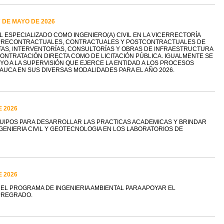
7 DE MAYO DE 2026
 ESPECIALIZADO COMO INGENIERO(A) CIVIL EN LA VICERRECTORÍA
 PRECONTRACTUALES, CONTRACTUALES Y POSTCONTRACTUALES DE
TAS, INTERVENTORÍAS, CONSULTORÍAS Y OBRAS DE INFRAESTRUCTURA
CONTRATACIÓN DIRECTA COMO DE LICITACIÓN PÚBLICA. IGUALMENTE SE
O A LA SUPERVISIÓN QUE EJERCE LA ENTIDAD A LOS PROCESOS
AUCA EN SUS DIVERSAS MODALIDADES PARA EL AÑO 2026.
E 2026
QUIPOS PARA DESARROLLAR LAS PRACTICAS ACADEMICAS Y BRINDAR
GENIERIA CIVIL Y GEOTECNOLOGIA EN LOS LABORATORIOS DE
E 2026
 EL PROGRAMA DE INGENIERIA AMBIENTAL PARA APOYAR EL
PREGRADO.