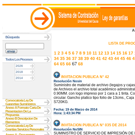
A
Búsqueda
LISTA DE PR
1
2
3
4
5
6
7
8
9
10
11
12
13
14
15
16
17
34
35
36
37
38
39
40
41
42
43
44
45
46
4
Todos Los Procesos
67
64
65
66
68
2026
2018
INVITACION PUBLICA N° 42
2014
Resolución Nosin
Suministro de material de archivo (legajos y caja
de Archivos el archivo total académico administr
0.90MM. con logo impreso por 1 cara a 1 tinta. Con 
circular. Gancho platico tipo folio de 13cms., Ca
Convocatoria Ley De
S720KG.
Garanrtias Suministros
Anexo A Formato Carta De
Fecha: 19 de Marzo de 2014
Presentacion De La
Hora: 1:43:34 PM
Propuesta
Anexo B Descripcion De
Elementos
INVITACION PUBLICA N° 035 DE 2014
Convocatoria Ley De
Grantias Servicios Personales
Resolución NoSIN
SUMINISTRO DE SERVICIO DE IMPRESIÓN DE
Anexo A - Documento