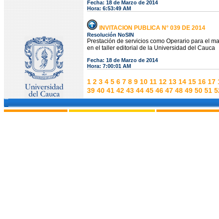
Fecha: 18 de Marzo de 2014
Hora: 6:53:49 AM
INVITACION PUBLICA N° 039 DE 2014
Resolución NoSIN
Prestación de servicios como Operario para el m
en el taller editorial de la Universidad del Cauca
Fecha: 18 de Marzo de 2014
Hora: 7:00:01 AM
1
2
3
4
5
6
7
8
9
10
11
12
13
14
15
16
17
39
40
41
42
43
44
45
46
47
48
49
50
51
5