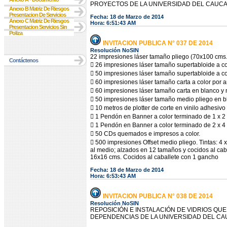
PROYECTOS DE LA UNIVERSIDAD DEL CAUC
Anexo B Matriz De Riesgos
Presentacion De Servicios
Fecha: 18 de Marzo de 2014
Anexo C Matriz De Riesgos
Hora: 6:51:43 AM
Presentacion Servicios Sin
Poliza
INVITACION PUBLICA N° 037 DE 2014
Resolución NoSIN
22 impresiones láser tamaño pliego (70x100 cms.)
Contáctenos
 26 impresiones láser tamaño supertabloide a c
 50 impresiones láser tamaño supertabloide a c
 60 impresiones láser tamaño carta a color por
 60 impresiones láser tamaño carta en blanco y
 50 impresiones láser tamaño medio pliego en b
 10 metros de plotter de corte en vinilo adhesivo
 1 Pendón en Banner a color terminado de 1 x 2
 1 Pendón en Banner a color terminado de 2 x 4
 50 CDs quemados e impresos a color.
 500 impresiones Offset medio pliego. Tintas: 4 
al medio; alzados en 12 tamaños y cocidos al cab
16x16 cms. Cocidos al caballete con 1 gancho
Fecha: 18 de Marzo de 2014
Hora: 6:53:43 AM
INVITACION PUBLICA N° 038 DE 2014
Resolución NoSIN
REPOSICIÓN E INSTALACIÓN DE VIDRIOS QUE
DEPENDENCIAS DE LA UNIVERSIDAD DEL CA