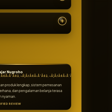
ajar Nugroho
ƒÂ¢Ã‹Å“Ã¢â‚¬Â¦ÃƒÂ¢Ã‹Å“Ã¢â‚¬Â¦
ƒÂ¢Ã‹Å“Ã¢â‚¬Â¦ÃƒÂ¢Ã‹Å“Ã¢â‚¬Â¦ÃƒÂ¢Ã‹Å“Ã¢â‚¬Â¦ÃƒÂ¢Ã‹Å“Ã¢â‚¬Â¦
ihan produk lengkap, sistem pemesanan
erhana, dan pengalaman belanja terasa
ih nyaman.
IFIED REVIEW