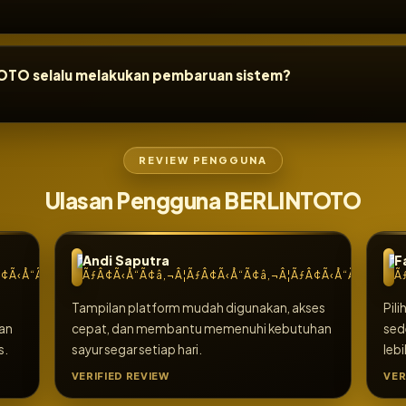
OTO selalu melakukan pembaruan sistem?
REVIEW PENGGUNA
Ulasan Pengguna BERLINTOTO
Andi Saputra
F
¢Ã‹Å“Ã¢â‚¬Â¦ÃƒÂ¢Ã‹Å“Ã¢â‚¬Â¦ÃƒÂ¢Ã‹Å“Ã¢â‚¬Â¦
ÃƒÂ¢Ã‹Å“Ã¢â‚¬Â¦ÃƒÂ¢Ã‹Å“Ã¢â‚¬Â¦ÃƒÂ¢Ã‹Å“Ã¢â‚¬Â¦Ã
Ã
Tampilan platform mudah digunakan, akses
Pil
an
cepat, dan membantu memenuhi kebutuhan
sed
s.
sayur segar setiap hari.
leb
VERIFIED REVIEW
VER