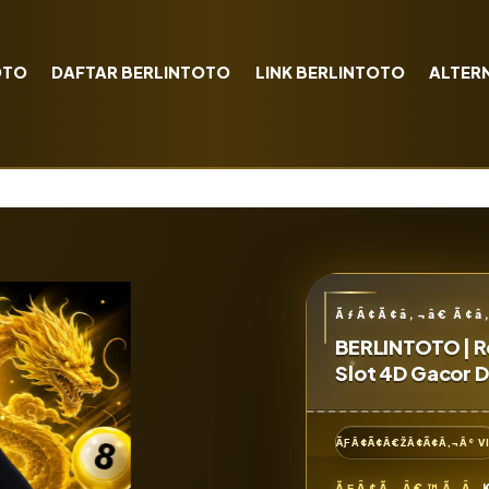
OTO
DAFTAR BERLINTOTO
LINK BERLINTOTO
ALTER
BERLINTOTO | R
Slot 4D Gacor 
ÃƑÂ¢Ã¢Â€ŽÂ¢Ã¢Â‚¬Âº V