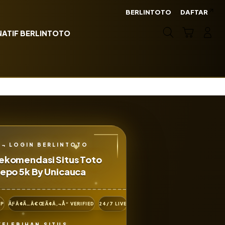
BERLINTOTO
DAFTAR
Cari
Troli
Login/Sign-Up
NATIF BERLINTOTO
Cari
ekomendasi Situs Toto
Depo 5k By Unicauca
IP
ÃƑÂ¢Ã…Â€ŒÃ¢Â‚¬Å“ VERIFIED
24/7 LIVE
KELEBIHAN SITUS