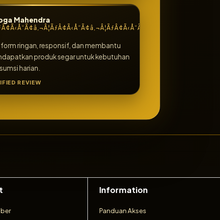
oga Mahendra
ƒÂ¢Ã‹Å“Ã¢â‚¬Â¦ÃƒÂ¢Ã‹Å“Ã¢â‚¬Â¦
ƒÂ¢Ã‹Å“Ã¢â‚¬Â¦ÃƒÂ¢Ã‹Å“Ã¢â‚¬Â¦ÃƒÂ¢Ã‹Å“Ã¢â‚¬Â¦ÃƒÂ¢Ã‹Å“Ã¢â‚¬Â¦
tform ringan, responsif, dan membantu
dapatkan produk segar untuk kebutuhan
sumsi harian.
IFIED REVIEW
t
Information
ber
Panduan Akses