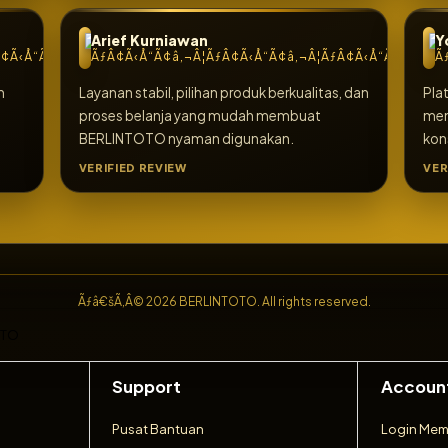
Arief Kurniawan
Y
¢Ã‹Å“Ã¢â‚¬Â¦ÃƒÂ¢Ã‹Å“Ã¢â‚¬Â¦ÃƒÂ¢Ã‹Å“Ã¢â‚¬Â¦
ÃƒÂ¢Ã‹Å“Ã¢â‚¬Â¦ÃƒÂ¢Ã‹Å“Ã¢â‚¬Â¦ÃƒÂ¢Ã‹Å“Ã¢â‚¬Â¦Ã
Ã
h
Layanan stabil, pilihan produk berkualitas, dan
Pla
proses belanja yang mudah membuat
men
BERLINTOTO nyaman digunakan.
kon
VERIFIED REVIEW
VER
Ãƒâ€šÃ‚Â© 2026 BERLINTOTO. All rights reserved.
OTO
Support
Accoun
Pusat Bantuan
Login Mem