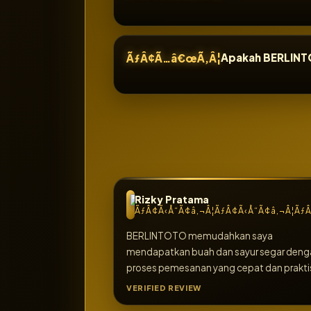
Apakah BERLINT
Rizky Pratama
ÃƒÂ¢Ã‹Å“Ã¢â‚¬Â¦ÃƒÂ¢Ã‹Å“Ã¢â‚¬Â¦ÃƒÂ
BERLINTOTO memudahkan saya
mendapatkan buah dan sayur segar deng
proses pemesanan yang cepat dan prakti
VERIFIED REVIEW