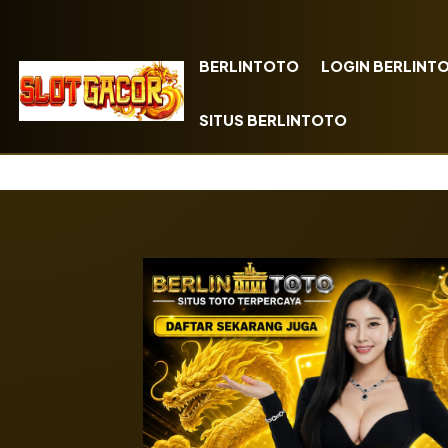
Skip
to
content
BERLINTOTO
LOGIN BERLINT
SITUS BERLINTOTO
Buka Info Lebih Lanjut