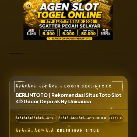
BERLINTOTO | Rekomendasi Situs Toto Slot
4D Gacor Depo 5k By Unicauca
ÃƑÂ¢Ã¢Â€ŽÂ¢Ã¢Â‚¬Âº VIP
ÃƑÂ¢Ã…Â€ŒÃ¢Â‚¬Å“ VERIFIED
24/7 LIVE
KELEBIHAN SITUS