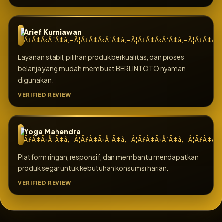
Arief Kurniawan
ÃƒÂ¢Ã‹Å“Ã¢â‚¬Â¦ÃƒÂ¢Ã‹Å“Ã¢â‚¬Â¦ÃƒÂ¢Ã‹Å“Ã¢â‚¬Â¦ÃƒÂ¢Ã‹Å
Layanan stabil, pilihan produk berkualitas, dan proses
belanja yang mudah membuat BERLINTOTO nyaman
digunakan.
VERIFIED REVIEW
Yoga Mahendra
ÃƒÂ¢Ã‹Å“Ã¢â‚¬Â¦ÃƒÂ¢Ã‹Å“Ã¢â‚¬Â¦ÃƒÂ¢Ã‹Å“Ã¢â‚¬Â¦ÃƒÂ¢Ã‹Å
Platform ringan, responsif, dan membantu mendapatkan
produk segar untuk kebutuhan konsumsi harian.
VERIFIED REVIEW