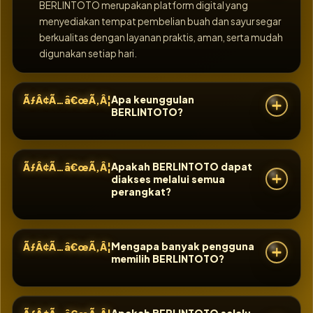
BERLINTOTO merupakan platform digital yang
menyediakan tempat pembelian buah dan sayur segar
berkualitas dengan layanan praktis, aman, serta mudah
digunakan setiap hari.
Apa keunggulan
BERLINTOTO?
Apakah BERLINTOTO dapat
diakses melalui semua
perangkat?
Mengapa banyak pengguna
memilih BERLINTOTO?