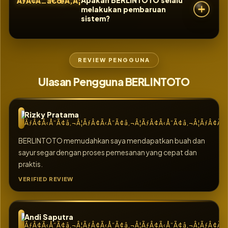
Apakah BERLINTOTO selalu
melakukan pembaruan
sistem?
REVIEW PENGGUNA
Ulasan Pengguna BERLINTOTO
Rizky Pratama
ÃƒÂ¢Ã‹Å“Ã¢â‚¬Â¦ÃƒÂ¢Ã‹Å“Ã¢â‚¬Â¦ÃƒÂ¢Ã‹Å“Ã¢â‚¬Â¦ÃƒÂ¢Ã‹Å
BERLINTOTO memudahkan saya mendapatkan buah dan
sayur segar dengan proses pemesanan yang cepat dan
praktis.
VERIFIED REVIEW
Andi Saputra
ÃƒÂ¢Ã‹Å“Ã¢â‚¬Â¦ÃƒÂ¢Ã‹Å“Ã¢â‚¬Â¦ÃƒÂ¢Ã‹Å“Ã¢â‚¬Â¦ÃƒÂ¢Ã‹Å