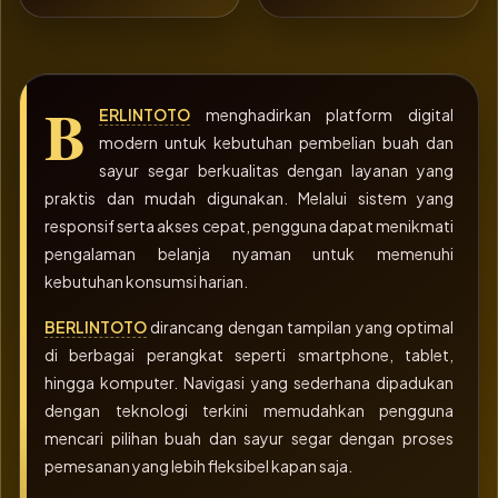
B
ERLINTOTO
menghadirkan platform digital
modern untuk kebutuhan pembelian buah dan
sayur segar berkualitas dengan layanan yang
praktis dan mudah digunakan. Melalui sistem yang
responsif serta akses cepat, pengguna dapat menikmati
pengalaman belanja nyaman untuk memenuhi
kebutuhan konsumsi harian.
BERLINTOTO
dirancang dengan tampilan yang optimal
di berbagai perangkat seperti smartphone, tablet,
hingga komputer. Navigasi yang sederhana dipadukan
dengan teknologi terkini memudahkan pengguna
mencari pilihan buah dan sayur segar dengan proses
pemesanan yang lebih fleksibel kapan saja.