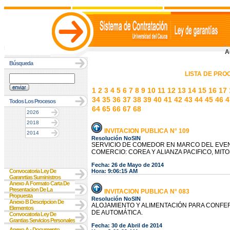
A
Búsqueda
LISTA DE PR
1
2
3
4
5
6
7
8
9
10
11
12
13
14
15
16
17
34
35
36
37
38
39
40
41
42
43
44
45
46
4
Todos Los Procesos
64
65
66
67
68
2026
2018
INVITACION PUBLICA N° 109
2014
Resolución NoSIN
SERVICIO DE COMEDOR EN MARCO DEL EVEN
COMERCIO: COREA Y ALIANZA PACIFICO, MIT
Fecha: 26 de Mayo de 2014
Convocatoria Ley De
Hora: 9:06:15 AM
Garanrtias Suministros
Anexo A Formato Carta De
Presentacion De La
INVITACION PUBLICA N° 083
Propuesta
Resolución NoSIN
Anexo B Descripcion De
ALOJAMIENTO Y ALIMENTACIÓN PARA CONFE
Elementos
DE AUTOMÁTICA.
Convocatoria Ley De
Grantias Servicios Personales
Fecha: 30 de Abril de 2014
Anexo A - Documento