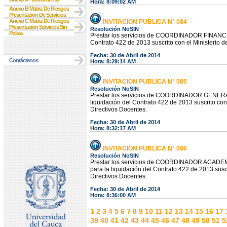
Hora: 8:09:02 AM
Anexo B Matriz De Riesgos
Presentacion De Servicios
Anexo C Matriz De Riesgos
INVITACION PUBLICA N° 084
Presentacion Servicios Sin
Resolución NoSIN
Poliza
Prestar los servicios de COORDINADOR FINANCIERO
Contrato 422 de 2013 suscrito con el Ministerio
Fecha: 30 de Abril de 2014
Contáctenos
Hora: 8:29:14 AM
INVITACION PUBLICA N° 085
Resolución NoSIN
Prestar los servicios de COORDINADOR GENERAL en
liquidación del Contrato 422 de 2013 suscrito c
Directivos Docentes.
Fecha: 30 de Abril de 2014
Hora: 8:32:17 AM
INVITACION PUBLICA N° 086
Resolución NoSIN
Prestar los servicios de COORDINADOR ACADEMICO
para la liquidación del Contrato 422 de 2013 sus
Directivos Docentes.
Fecha: 30 de Abril de 2014
Hora: 8:36:00 AM
1
2
3
4
5
6
7
8
9
10
11
12
13
14
15
16
17
39
40
41
42
43
44
45
46
47
48
49
50
51
5