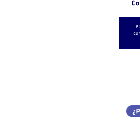
Co
P
cur
¿P