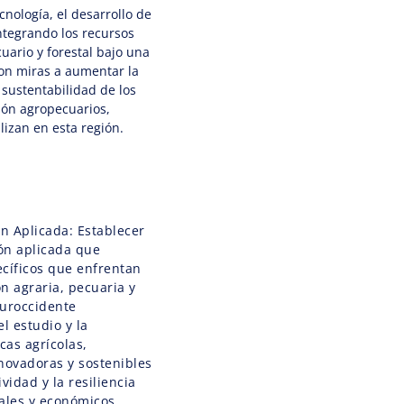
ecnología, el desarrollo de
ntegrando los recursos
cuario y forestal bajo una
con miras a aumentar la
 sustentabilidad de los
ión agropecuarios,
lizan en esta región.
ón Aplicada: Establecer
ón aplicada que
ecíficos que enfrentan
n agraria, pecuaria y
suroccidente
l estudio y la
cas agrícolas,
novadoras y sostenibles
idad y la resiliencia
ales y económicos.