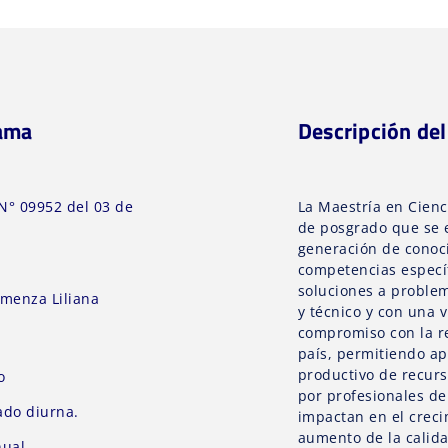
rama
Descripción de
N° 09952 del 03 de
La Maestría en Cien
de posgrado que se e
generación de conoci
competencias especí
soluciones a problemá
menza Liliana
y técnico y con una v
compromiso con la re
país, permitiendo ap
productivo de recurs
o
por profesionales de 
ado diurna.
impactan en el creci
aumento de la calida
ual.