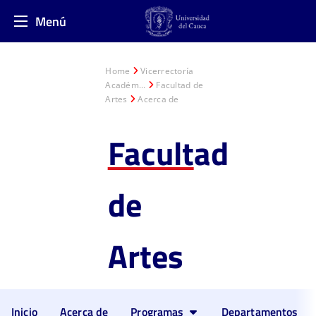
Menú
Home
Vicerrectoría
Académ...
Facultad de
Artes
Acerca de
Facult
ad
de
Artes
Inicio
Acerca de
Programas
Departamentos