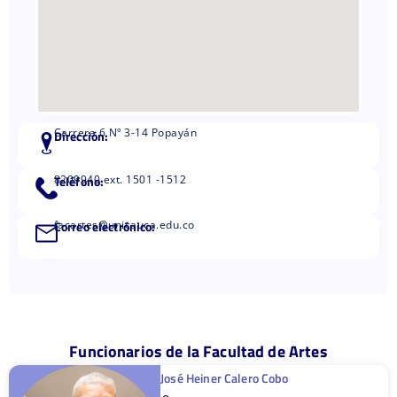
Carrera 6 Nº 3-14 Popayán
Dirección:
Teléfono:
8209940 ext. 1501 -1512
Correo electrónico:
facartes@unicauca.edu.co
Funcionarios de la Facultad de Artes
José Heiner Calero Cobo