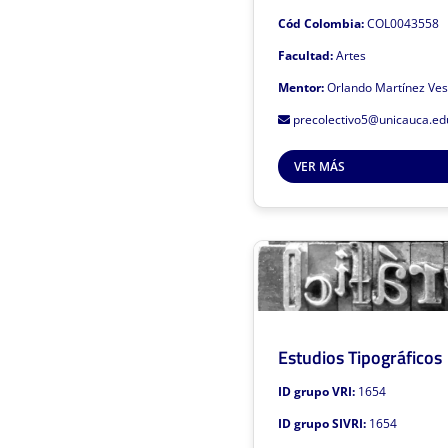
Cód Colombia:
COL0043558
Facultad:
Artes
Mentor:
Orlando Martínez Ve
Resultad
precolectivo5@unicauca.ed
Este grupo de investigación es
VER MÁS
Haz clic 
Estudios Tipográficos
ID grupo VRI:
1654
ID grupo SIVRI:
1654