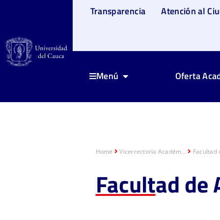
Transparencia
Atención al Ci
Oferta Aca
Menú
Home
Vicerrectoría Académ...
Facultad 
Facult
ad de 