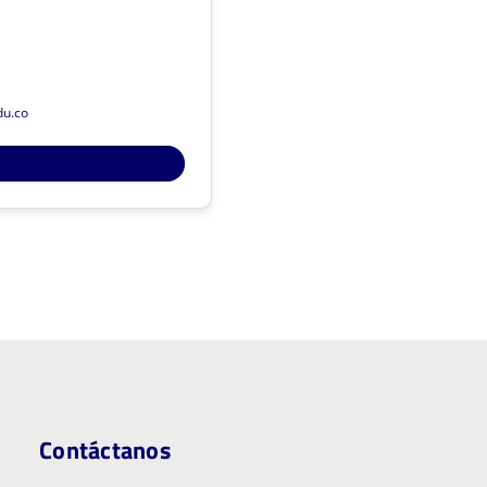
omunicación visual - diseño
editorial y tipográfico
Decolonialidad
 el diseño Latinoamericanos
du.co
 Definitivos Conv. 894-2021 : C
 adscrito a la Facultad de Artes
de la Universidad del Cauca
Gruplac
Sivri
a volver
Contáctanos