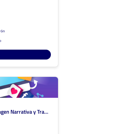
Líneas de investigación
usical y producción sonora
oria y contextos culturales
rón
teoría y tecnología musical
o
 Definitivos Conv. 894-2021 : C
 adscrito a la Facultad de Artes
de la Universidad del Cauca
Gruplac
Sivri
a volver
LINT Laboratorio de Imagen Narrativa y Transmedia
magen Narrativa y Transmedia
ntor: Diego Fernando Paredes