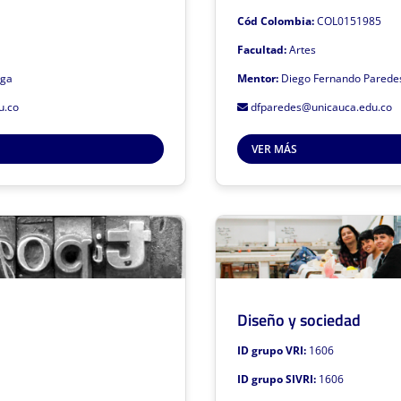
Líneas de investigación
Cód Colombia:
COL0151985
Creación
Aplicaciones e
Facultad:
Artes
Teoría e historia del arte
sga
Mentor:
Diego Fernando Parede
Emprendi
os Definitivos Conv. 894-2021 : C
Interacción y diseño de e
u.co
dfparedes@unicauca.edu.co
tá adscrito a la Facultad de Artes
Relatos digit
de la Universidad del Cauca
VER MÁS
Resultados Definit
Este grupo de investigación está
Gruplac
Sivri
para volver
Diseño y sociedad
Estudios Tipográficos
ID grupo VRI:
1606
Mentor: Diego Fernando Paredes
M
Haz clic par
ID grupo SIVRI:
1606
Líneas de investigación