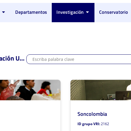
Departamentos
Investigación
Conservatorio
Grupos de investigación Unicauca:
Soncolombia
GAYA
ID grupo VRI:
2162
Mentor: Paola Andrea Zambrano
Ment