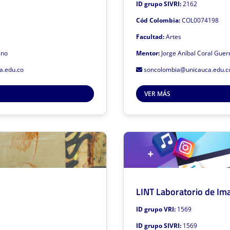
ID grupo SIVRI:
2162
Líneas de investigación
Cód Colombia:
COL0074198
Arte y Cultura Material
Creación, cognición m
Facultad:
Artes
Música, hist
os Definitivos Conv. 894-2021 : C
ano
Mentor:
Jorge Aníbal Coral Guer
Pedagogía, 
tá adscrito a la Facultad de Artes
a.edu.co
soncolombia@unicauca.edu.c
Resultados
de la Universidad del Cauca
VER MÁS
Este grupo de investigación está
Gruplac
Sivri
para volver
Haz clic par
Precolectivo5
LINT Laboratorio de I
ID grupo VRI:
1569
Mentor: Orlando Martínez Vesga
Me
ID grupo SIVRI:
1569