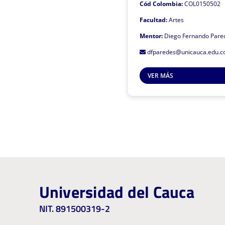
Cód Colombia:
COL0150502
Didáctica
Facultad:
Artes
Prác
Mentor:
Diego Fernando Pare
Recuperación y visibilización
dfparedes@unicauca.edu.c
VER MÁS
Resultad
Este grupo de investigación es
Universidad del Cauca
Haz clic 
NIT. 891500319-2