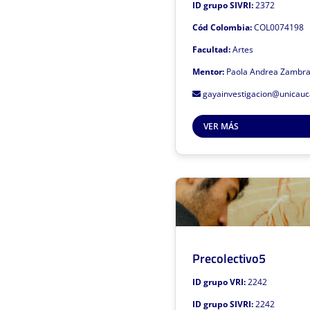
ID grupo SIVRI:
2372
Cód Colombia:
COL0074198
Facultad:
Artes
Resultad
Mentor:
Paola Andrea Zambr
Este grupo de investigación es
gayainvestigacion@unicauc
VER MÁS
Haz clic 
Precolectivo5
ID grupo VRI:
2242
ID grupo SIVRI:
2242