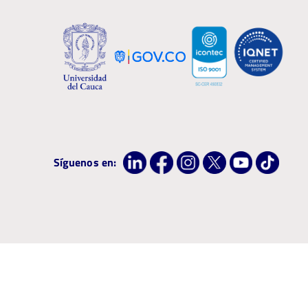
Síguenos en:
Institución con Acreditación de Alta Calidad por 8 años, resolución ME