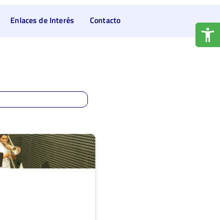
Enlaces de Interés
Contacto
Soncolombia
or: Jorge Aníbal Coral Guerrón