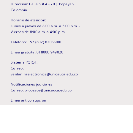
Dirección: Calle 5 # 4 - 70 | Popayán,
Colombia
Horario de atención:
Lunes a jueves de 8:00 a.m. a 5:00 p.m. -
Viernes de 8:00 a.m. a 4:00 p.m.
Teléfono: +57 (602) 820 9900
Línea gratuita: 018000 949020
Sistema PQRSF.
Correo:
ventanillaelectronica@unicauca.edu.co
Notificaciones judiciales
Correo: procesos@unicauca.edu.co
Línea anticorrupción
anticorrupcion@unicauca.edu.co