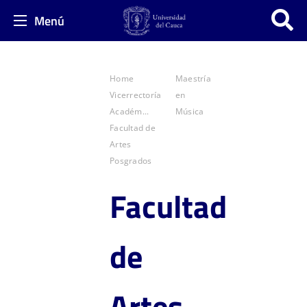
Menú
Home
Maestría
Vicerrectoría
en
Académ...
Música
Facultad de
Artes
Posgrados
Facult
ad
de
Artes