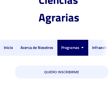
Agrarias
Inicio
Acerca de Nosotros
Programas
Infraestr
Ingeniería en Agroecología
QUIERO INSCRIBIRME