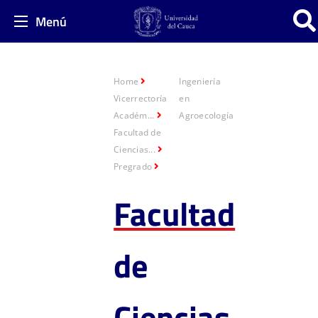
Menú
Home
Ingeniería
Vicerrectoría
en
Académ...
Agroecología
Facultad de
Ciencias...
Pregrado
Facultad
de
Ciencias