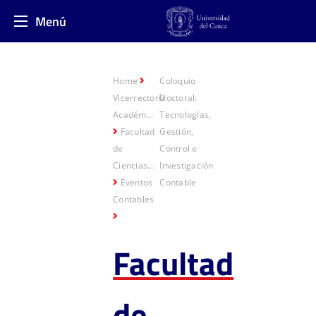
Menú
Home
Coloquio
Vicerrectoría
Doctoral:
Académ...
Tecnologías,
Facultad
Gestión,
de
Control e
Ciencias...
Investigación
Eventos
Contable
Contables
Facultad
de