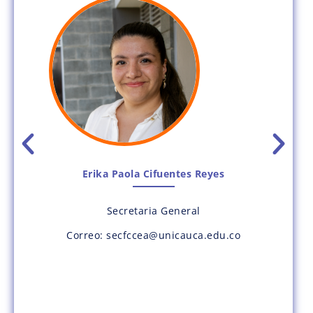
Erika Paola Cifuentes Reyes
Secretaria General
J
o
Correo: secfccea@unicauca.edu.co
depa