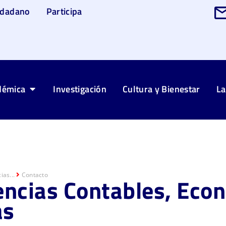
udadano
Participa
démica
Investigación
Cultura y Bienestar
La
ias...
Contacto
encias Contables, Eco
as