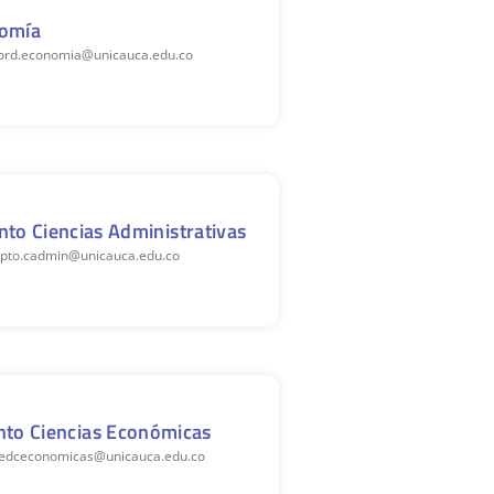
nomía
coord.economia@unicauca.edu.co
to Ciencias Administrativas
depto.cadmin@unicauca.edu.co
nto Ciencias Económicas
efedceconomicas@unicauca.edu.co