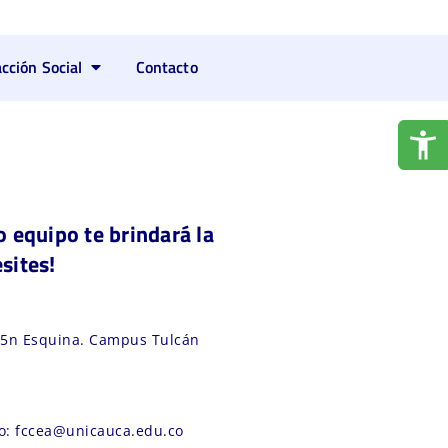
acción Social
Contacto
 equipo te brindará la
sites!
 15n Esquina. Campus Tulcán
co: fccea@unicauca.edu.co