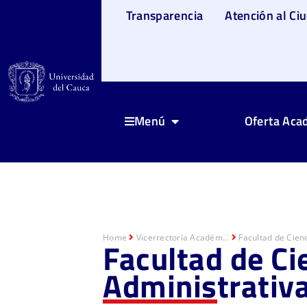
Transparencia
Atención al Ci
Oferta Aca
Menú
Home
Vicerrectoría Académ...
Facultad de Cienc
Facultad de Ci
Administrativ