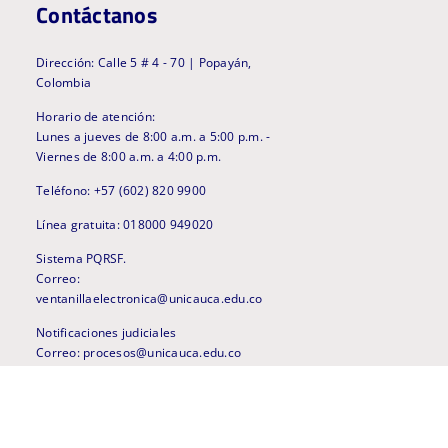
Contáctanos
Dirección: Calle 5 # 4 - 70 | Popayán,
Colombia
Horario de atención:
Lunes a jueves de 8:00 a.m. a 5:00 p.m. -
Viernes de 8:00 a.m. a 4:00 p.m.
Teléfono: +57 (602) 820 9900
Línea gratuita: 018000 949020
Sistema PQRSF.
Correo:
ventanillaelectronica@unicauca.edu.co
Notificaciones judiciales
Correo: procesos@unicauca.edu.co
Línea anticorrupción
anticorrupcion@unicauca.edu.co