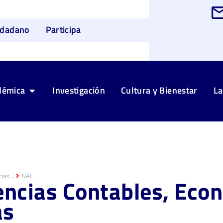
udadano
Participa
démica
Investigación
Cultura y Bienestar
La
ias...
NAF
encias Contables, Eco
as