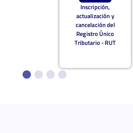
ción,
Presentación del
ción y
Registro Único de
ón del
Beneficiarios Finales
 Único
- RUB
o - RUT