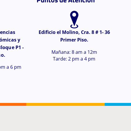
iencias
Edificio el Molino, Cra. 8 # 1- 36
ómicas y
Primer Piso.
loque P1 -
Mañana: 8 am a 12m
so.
Tarde: 2 pm a 4 pm
 pm a 6 pm