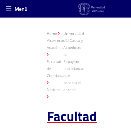
Menú
Home
Universidad
Vicerrectoría
del Cauca y
Académ...
Acueducto
de
Facultad
Popayán:
de
una alianza
Ciencias...
que
conecta el
Noticias
aprendi...
Facultad