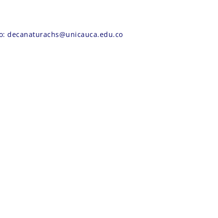
co: decanaturachs@unicauca.edu.co