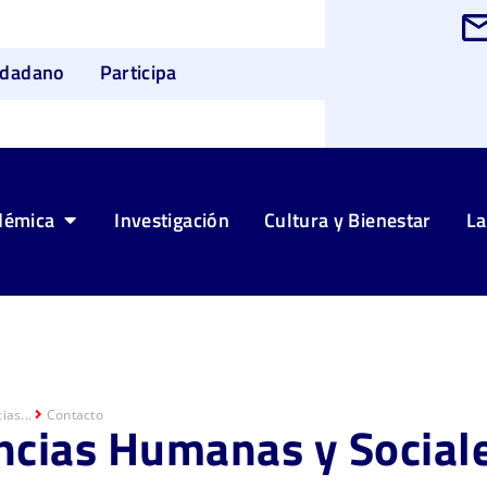
udadano
Participa
démica
Investigación
Cultura y Bienestar
La
ias...
Contacto
ncias Humanas y Social