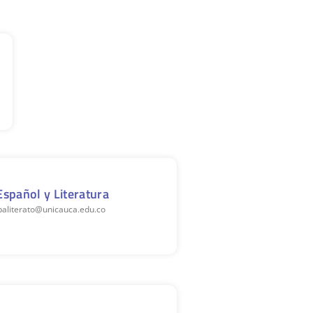
spañol y Literatura
paliterato@unicauca.edu.co