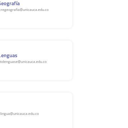
eografía
ecregeografia@unicauca.edu.co
Lenguas
dptolenguase@unicauca.edu.co
nilingua@unicauca.edu.co