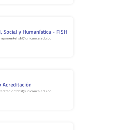
, Social y Humanística - FISH
componentefish@unicauca.edu.co
y Acreditación
creditacionfchs@unicauca.edu.co