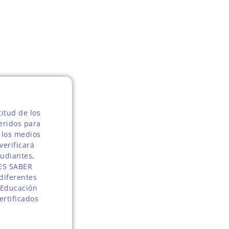
titud de los
eridos para
e los medios
verificará
tudiantes,
FES SABER
 diferentes
 Educación
ertificados