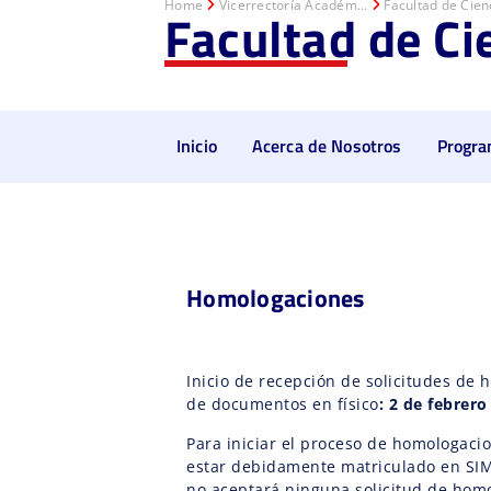
Home
Vicerrectoría Académ...
Facultad de Cienc
Facultad de Ci
Inicio
Acerca de Nosotros
Progr
Homologaciones
Inicio de recepción de solicitudes de 
de documentos en físico
: 2 de febrero
Para iniciar el proceso de homologaci
estar debidamente matriculado en SIMC
no aceptará ninguna solicitud de hom