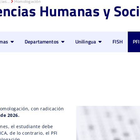
ias...
Homologación
encias Humanas y Soci
amas
Departamentos
Unilingua
FISH
PFI
homologación, con radicación
 de 2026.
ones, el estudiante debe
A, de lo contrario, el PFI
ologación.