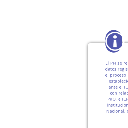
El PFI se r
datos regi
el proceso 
estableci
ante el I
con rela
PRO, e ICF
instituci
Nacional, 