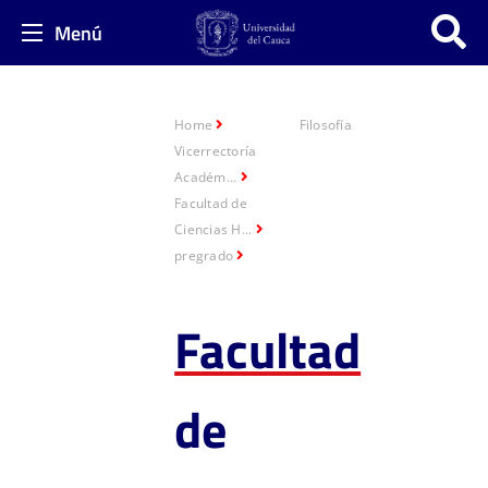
Menú
Home
Filosofía
Vicerrectoría
Académ...
Facultad de
Ciencias H...
pregrado
Facultad
de