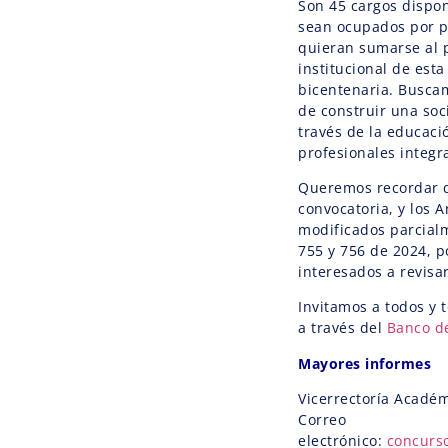
Son 45 cargos dispo
sean ocupados por p
quieran sumarse al p
institucional de esta
bicentenaria. Busca
de construir una soc
través de la educaci
profesionales integra
Queremos recordar q
convocatoria, y los A
modificados parcial
755 y 756 de 2024, po
interesados a revisar
Invitamos a todos y t
a través del
Banco d
Mayores informes
Vicerrectoría Acadé
Correo
electrónico:
concurs