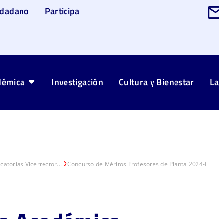
udadano
Participa
démica
Investigación
Cultura y Bienestar
La
atorias Vicerrector...
Concurso de Méritos Profesores de Planta 2024-I