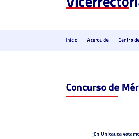
Vicerrecto
r
Inicio
Acerca de
Centro de
Concurso de Mér
¡En Unicauca estamo