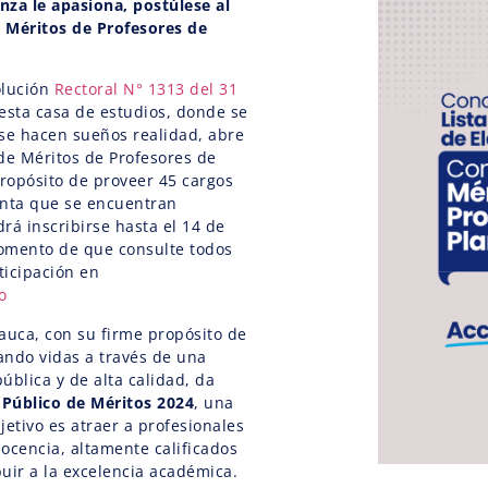
anza le apasiona, postúlese al
 Méritos de Profesores de
olución
Rectoral N° 1313 del 31
 esta casa de estudios, donde se
se hacen sueños realidad, abre
de Méritos de Profesores de
propósito de proveer 45 cargos
anta que se encuentran
rá inscribirse hasta el 14 de
omento de que consulte todos
ticipación en
o
auca, con su firme propósito de
ando vidas a través de una
ública y de alta calidad, da
Público de Méritos 2024
, una
jetivo es atraer a profesionales
ocencia, altamente calificados
uir a la excelencia académica.