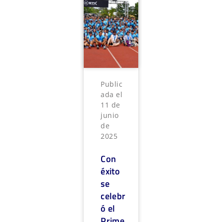
Public
ada el
11 de
junio
de
2025
Con
éxito
se
celebr
ó el
Prime