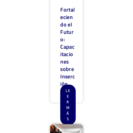
Fortal
ecien
do el
Futur
o:
Capac
itacio
nes
sobre
Inserc
ión
Labor
LE
E
al
R
M
Á
S