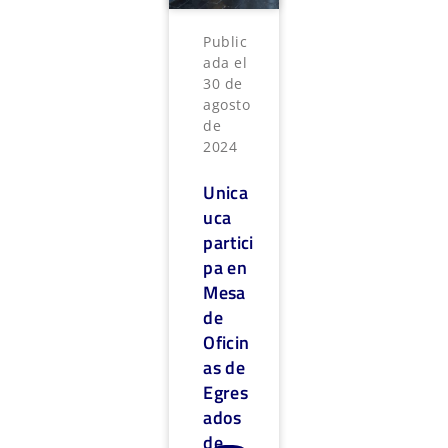
Public
ada el
30 de
agosto
de
2024
Unica
uca
partici
pa en
Mesa
de
Oficin
as de
Egres
ados
de