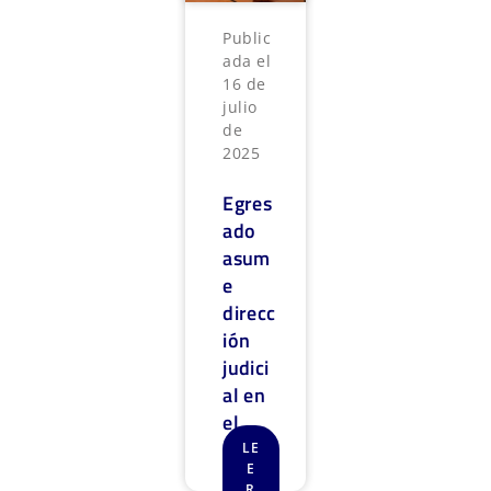
Public
ada el
16 de
julio
de
2025
Egres
ado
asum
e
direcc
ión
judici
al en
el
Quind
LE
E
ío
R