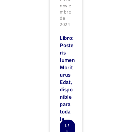
novie
mbre
de
2024
Libro:
Poste
ris
lumen
Morit
urus
Edat,
dispo
nible
para
toda
la
comu
LE
E