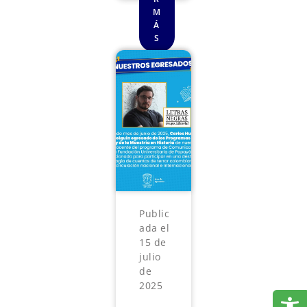
M
Á
S
Public
ada el
15 de
julio
de
2025