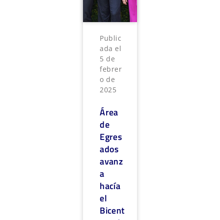
Public
ada el
5 de
febrer
o de
2025
Área
de
Egres
ados
avanz
a
hacía
el
Bicent