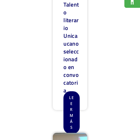
Talent
o
literar
io
Unica
ucano
selecc
ionad
o en
convo
catori
a
nacio
LE
E
nal
R
M
Á
S