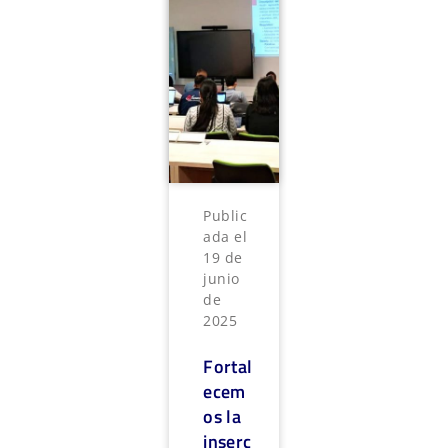
Public
ada el
19 de
junio
de
2025
Fortal
ecem
os la
inserc