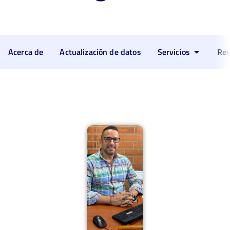
Acerca de
Actualización de datos
Servicios
Rev