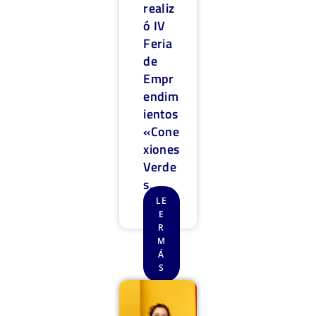
realiz
ó IV
Feria
de
Empr
endim
ientos
«Cone
xiones
Verde
s,
ambi..
LE
E
.
R
M
Á
S