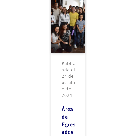
Public
ada el
24 de
octubr
e de
2024
Área
de
Egres
ados