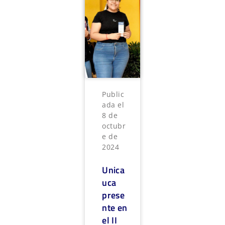
Public
ada el
8 de
octubr
e de
2024
Unica
uca
prese
nte en
el II