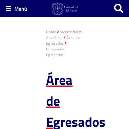
Menú
Home
Vicerrectoría
Académ...
Área de
Egresados
Contenidos
Egresados
Área
de
E
gresados