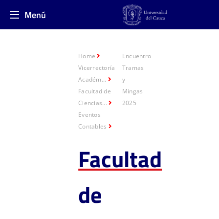
Menú
Home
Encuentro
Vicerrectoría
Tramas
Académ...
y
Facultad de
Mingas
Ciencias...
2025
Eventos
Contables
Facultad
de