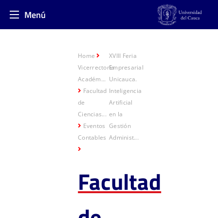
Menú
Home
XVIII Feria
Vicerrectoría
Empresarial
Académ...
Unicauca.
Facultad
Inteligencia
de
Artificial
Ciencias...
en la
Eventos
Gestión
Contables
Administ...
Facultad
de