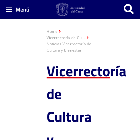
Menú
Home
Vicerrectoría de Cul...
Noticias Vicerrectoría de
Cultura y Bienestar
Vicerrecto
ría
de
Cultura
y