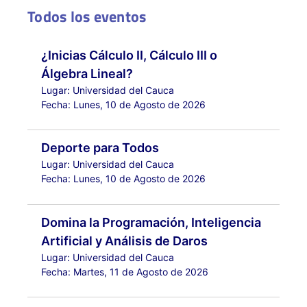
18
Cine Universitario para Todos
Todos los eventos
19
Festival Universitario Regional d
35
25
26
27
28
29
30
¿Inicias Cálculo II, Cálculo III o
24
Álgebra Lineal?
Talleres de Apropiación Saber Pro
Lugar: Universidad del Cauca
Taller Guitarra Clásica
7
Ciclotravesías Unicau
Fecha: Lunes, 10 de Agosto de 2026
Taller de Escritura para el Concurso de Poesía
Cine Universitario para Todos
16
Club de Caminantes Paso a Pasos
Deporte para Todos
36
1
2
3
4
5
6
Lugar: Universidad del Cauca
Fecha: Lunes, 10 de Agosto de 2026
31
Talleres de Apropiación Saber Pro
Taller de Escritura para el Concurso de Poesía
Domina la Programación, Inteligencia
Artificial y Análisis de Daros
Lugar: Universidad del Cauca
Fecha: Martes, 11 de Agosto de 2026