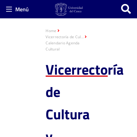
Menú
Home
Vicerrectoría de Cul...
Calendario Agenda
Cultural
Vicerrecto
ría
de
Cultura
y