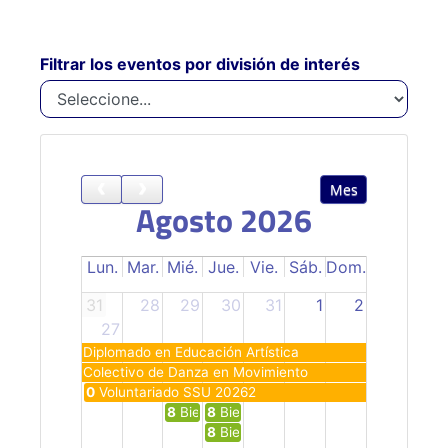
Filtrar los eventos por división de interés
Mes
Agosto 2026
Lun.
Mar.
Mié.
Jue.
Vie.
Sáb.
Dom.
31
28
29
30
31
1
2
27
Diplomado en Educación Artística
Colectivo de Danza en Movimiento
0
Voluntariado SSU 20262
8
Bienvenids a su casa de estudios Popay
8
Bienvenids a su casa de estudios 
8
Bienvenids a su casa de estudios S