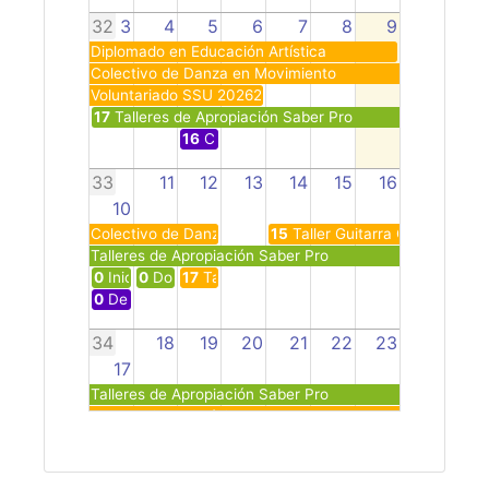
32
3
4
5
6
7
8
9
Diplomado en Educación Artística
Colectivo de Danza en Movimiento
Voluntariado SSU 20262
17
Talleres de Apropiación Saber Pro
16
Club de Caminantes Paso a Pasos
33
11
12
13
14
15
16
10
Colectivo de Danza en Movimiento
15
Taller Guitarra Clásica
Talleres de Apropiación Saber Pro
0
Inicias Cálculo II Cálculo III o Álgebra Lineal
0
Domina la Programación Inteligencia Artificial y
17
Taller Danza Urbana
0
Deporte para Todos
34
18
19
20
21
22
23
17
Talleres de Apropiación Saber Pro
Taller Guitarra Clásica
15
Taller Ilustración de Cuentos
17
Taller de Escritura para el Concur
17
Taller de Poesía